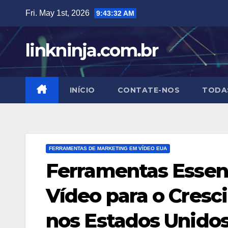
Skip
Fri. May 1st, 2026
9:43:33 AM
to
content
linkninja.com.br
INÍCIO
CONTATE-NOS
TODA
FERRAMENTAS DE MARKETING EM VÍDEO EUA
Ferramentas Essen
Vídeo para o Cres
nos Estados Unido