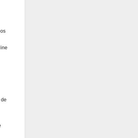
dos
line
 de
e