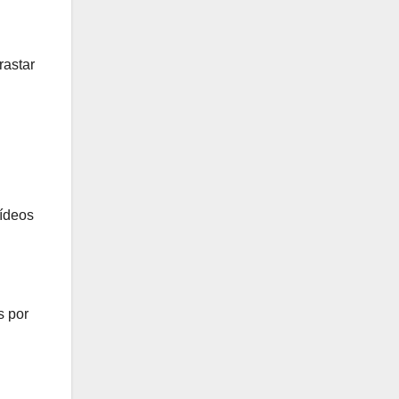
rastar
ídeos
s por