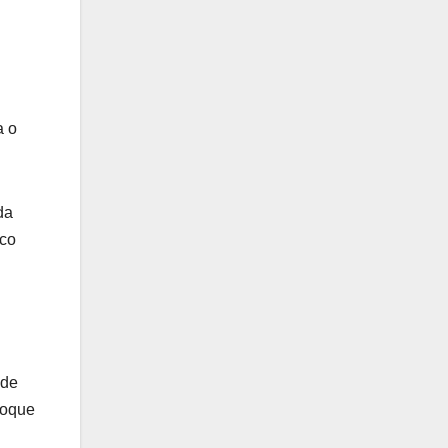
a o
da
ico
 de
toque