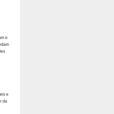
am o
pedam
les
eis e
r da