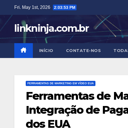
Skip
Fri. May 1st, 2026
2:03:54 PM
to
content
linkninja.com.br
INÍCIO
CONTATE-NOS
TODA
FERRAMENTAS DE MARKETING EM VÍDEO EUA
Ferramentas de Ma
Integração de Pag
dos EUA