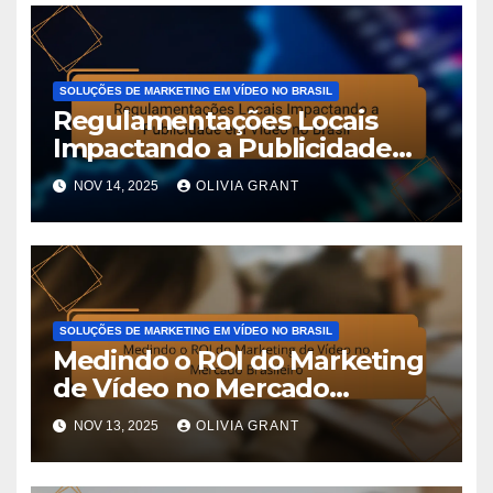
SOLUÇÕES DE MARKETING EM VÍDEO NO BRASIL
Regulamentações Locais
Impactando a Publicidade
em Vídeo no Brasil
NOV 14, 2025
OLIVIA GRANT
SOLUÇÕES DE MARKETING EM VÍDEO NO BRASIL
Medindo o ROI do Marketing
de Vídeo no Mercado
Brasileiro
NOV 13, 2025
OLIVIA GRANT