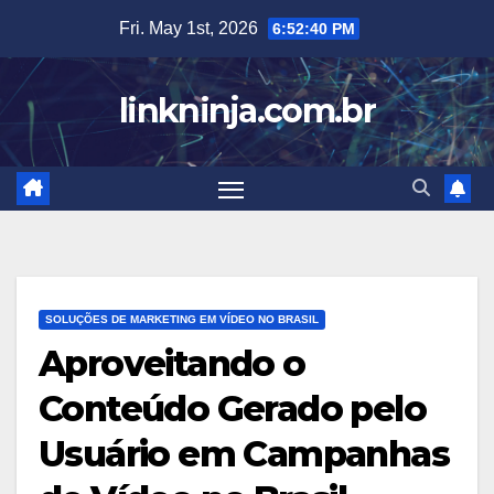
Skip
Fri. May 1st, 2026
6:52:41 PM
to
content
linkninja.com.br
SOLUÇÕES DE MARKETING EM VÍDEO NO BRASIL
Aproveitando o
Conteúdo Gerado pelo
Usuário em Campanhas