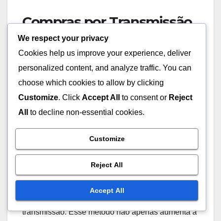
Compras por Transmissão
Ao Vivo
We respect your privacy
Cookies help us improve your experience, deliver
Compras por transmissão ao vivo estão ganhando
personalized content, and analyze traffic. You can
força na Bulgária, permitindo que as empresas
choose which cookies to allow by clicking
mostrem produtos em tempo real enquanto
Customize
. Click
Accept All
to consent or
Reject
interagem com os espectadores. Esse formato cria
All
to decline non-essential cookies.
urgência e incentiva compras imediatas, já que os
espectadores podem fazer perguntas e receber
Customize
feedback instantâneo.
Reject All
As marcas podem hospedar eventos ao vivo em
plataformas de redes sociais, integrando links
Accept All
diretos para os produtos apresentados durante a
transmissão. Esse método não apenas aumenta a