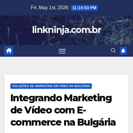
Skip
Fri. May 1st, 2026
11:14:54 PM
to
content
linkninja.com.br
SOLUÇÕES DE MARKETING EM VÍDEO NA BULGÁRIA
Integrando Marketing
de Vídeo com E-
commerce na Bulgária