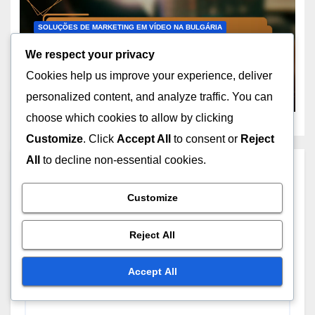
SOLUÇÕES DE MARKETING EM VÍDEO NA BULGÁRIA
Considerações de
We respect your privacy
Conformidade Local para
Cookies help us improve your experience, deliver
Publicidade em Vídeo na
NOV 13, 2025
OLIVIA GRANT
Bulgária
personalized content, and analyze traffic. You can
choose which cookies to allow by clicking
Customize
. Click
Accept All
to consent or
Reject
All
to decline non-essential cookies.
Leave a Reply
Customize
Your email address will not be published.
Required
fields are marked
*
Reject All
Comment
*
Accept All