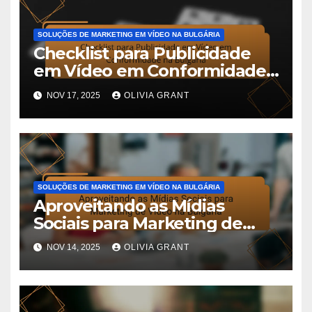
SOLUÇÕES DE MARKETING EM VÍDEO NA BULGÁRIA
Checklist para Publicidade
em Vídeo em Conformidade
na Bulgária
NOV 17, 2025
OLIVIA GRANT
SOLUÇÕES DE MARKETING EM VÍDEO NA BULGÁRIA
Aproveitando as Mídias
Sociais para Marketing de
Vídeo na Bulgária
NOV 14, 2025
OLIVIA GRANT