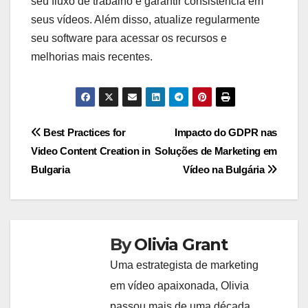
seu fluxo de trabalho e garantir consistência em
seus vídeos. Além disso, atualize regularmente
seu software para acessar os recursos e
melhorias mais recentes.
Post
Best Practices for
Impacto do GDPR nas
Video Content Creation in
Soluções de Marketing em
navigation
Bulgaria
Vídeo na Bulgária
By
Olivia Grant
Uma estrategista de marketing
em vídeo apaixonada, Olivia
passou mais de uma década