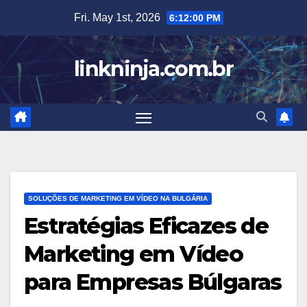
Skip
Fri. May 1st, 2026
6:12:01 PM
to
content
linkninja.com.br
SOLUÇÕES DE MARKETING EM VÍDEO NA BULGÁRIA
Estratégias Eficazes de
Marketing em Vídeo
para Empresas Búlgaras