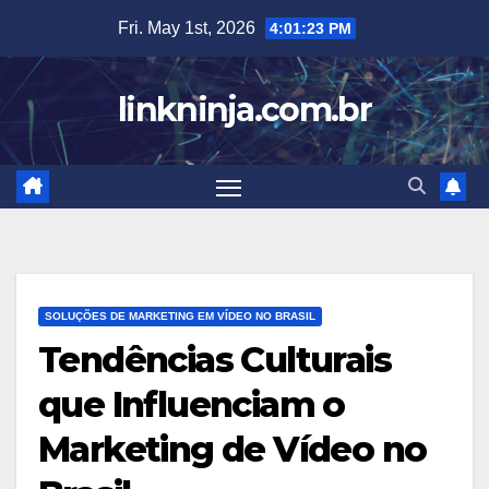
Skip
Fri. May 1st, 2026
4:01:24 PM
to
content
linkninja.com.br
SOLUÇÕES DE MARKETING EM VÍDEO NO BRASIL
Tendências Culturais
que Influenciam o
Marketing de Vídeo no