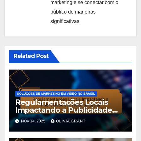
marketing e se conectar com o
público de maneiras
significativas.
Related Post
SOLUÇÕES DE MARKETING EM VÍDEO NO BRASIL
Regulamentações Locais
Impactando a Publicidade
em Vídeo no Brasil
NOV 14, 2025
OLIVIA GRANT