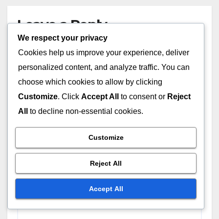
Leave a Reply
We respect your privacy
Your email address will not be published.
Required
Cookies help us improve your experience, deliver
fields are marked
*
personalized content, and analyze traffic. You can
choose which cookies to allow by clicking
Comment
*
Customize
. Click
Accept All
to consent or
Reject
All
to decline non-essential cookies.
Customize
Reject All
Accept All