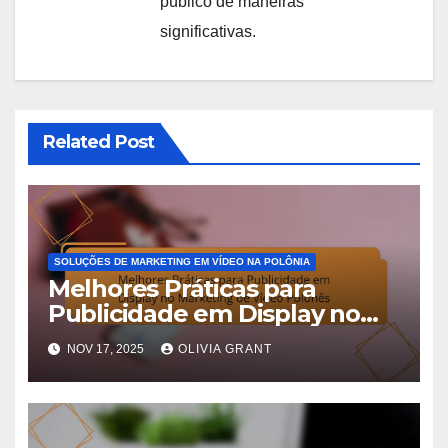
público de maneiras
significativas.
Related Post
SOLUÇÕES DE MARKETING EM VÍDEO NA POLÔNIA
Melhores Práticas para
Publicidade em Display no
Marketing de Vídeo Polonês
NOV 17, 2025
OLIVIA GRANT