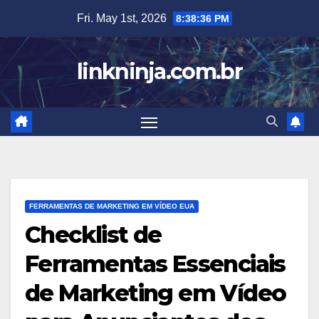
Skip
Fri. May 1st, 2026
8:38:37 PM
to
content
linkninja.com.br
FERRAMENTAS DE MARKETING EM VÍDEO EUA
Checklist de
Ferramentas Essenciais
de Marketing em Vídeo