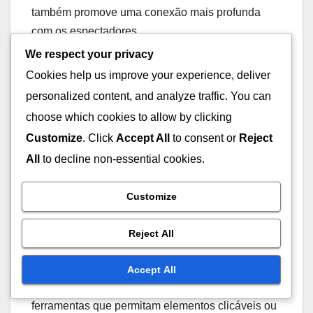
também promove uma conexão mais profunda
com os espectadores.
We respect your privacy
Experiências de vídeo
Cookies help us improve your experience, deliver
interativas
personalized content, and analyze traffic. You can
choose which cookies to allow by clicking
Experiências de vídeo interativas permitem que os
Customize
. Click
Accept All
to consent or
Reject
espectadores interajam ativamente com o
All
to decline non-essential cookies.
conteúdo, como escolher diferentes caminhos da
história ou responder a perguntas durante o vídeo.
Customize
Essa tendência está se tornando cada vez mais
popular, pois aumenta o engajamento e a
Reject All
retenção dos espectadores.
Accept All
Para criar vídeos interativos, considere usar
ferramentas que permitam elementos clicáveis ou