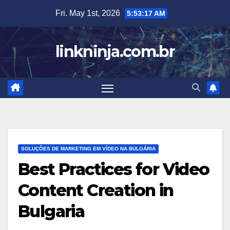
Skip
Fri. May 1st, 2026
5:53:18 AM
to
content
linkninja.com.br
SOLUÇÕES DE MARKETING EM VÍDEO NA BULGÁRIA
Best Practices for Video
Content Creation in
Bulgaria