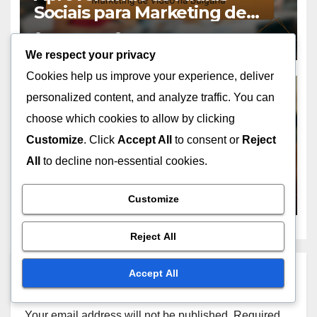
Sociais para Marketing de
Vídeo na Bulgária
NOV 14, 2025
OLIVIA GRANT
We respect your privacy
Cookies help us improve your experience, deliver
personalized content, and analyze traffic. You can
choose which cookies to allow by clicking
SOLUÇÕES DE MARKETING EM VÍDEO NA BULGÁRIA
Customize
. Click
Accept All
to consent or
Reject
Considerações de
All
to decline non-essential cookies.
Conformidade Local para
Publicidade em Vídeo na
NOV 13, 2025
OLIVIA GRANT
Bulgária
Customize
Reject All
Accept All
Leave a Reply
Your email address will not be published.
Required