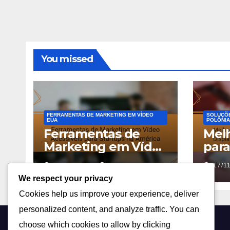
You missed
FERRAMENTAS DE MARKETING EM VÍDEO
SOLUÇÕE
EUA
POLÔNIA
Ferramentas de
Melh
Marketing em Vídeo
para
Acessíveis para
em D
18/11/2025
OLIVIA GRANT
17/1
Startups na América
Mark
We respect your privacy
Pol
Cookies help us improve your experience, deliver
personalized content, and analyze traffic. You can
choose which cookies to allow by clicking