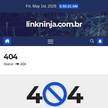
Skip
Fri. May 1st, 2026
3:55:22 AM
to
content
linkninja.com.br
404
Home
404
4
4