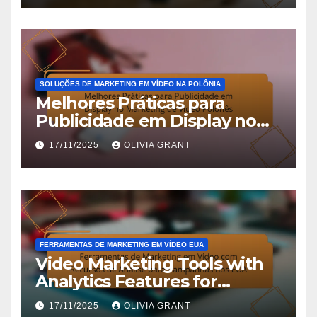
SOLUÇÕES DE MARKETING EM VÍDEO NA POLÔNIA
Melhores Práticas para
Publicidade em Display no
Marketing de Vídeo Polonês
17/11/2025
OLIVIA GRANT
FERRAMENTAS DE MARKETING EM VÍDEO EUA
Video Marketing Tools with
Analytics Features for
Campaigns in the USA
17/11/2025
OLIVIA GRANT