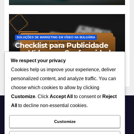
SOLUÇÕES DE MARKETING EM VÍDEO NA BULGÁRIA
Checklist para Publicidade
em Vídeo em Conformidade
na Bulgária
We respect your privacy
17/11/2025
OLIVIA GRANT
Cookies help us improve your experience, deliver
personalized content, and analyze traffic. You can
choose which cookies to allow by clicking
Customize
. Click
Accept All
to consent or
Reject
All
to decline non-essential cookies.
linkninja.com.br
Customize